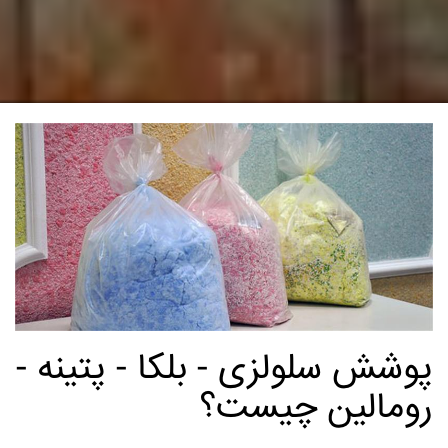
پوشش سلولزی - بلکا - پتینه -
رومالین چیست؟